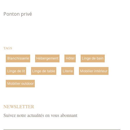
Ponton privé
TAGS
Blanchisserie
Hébergement
Hôtel
Linge de bain
Linge de lit
Linge de table
Literie
Mobilier intérieur
Mobilier outdoor
NEWSLETTER
Suivez notre actualités en vous abonnant