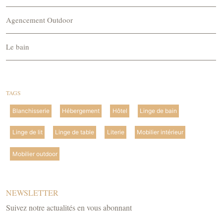
Agencement Outdoor
Le bain
TAGS
Blanchisserie
Hébergement
Hôtel
Linge de bain
Linge de lit
Linge de table
Literie
Mobilier intérieur
Mobilier outdoor
NEWSLETTER
Suivez notre actualités en vous abonnant