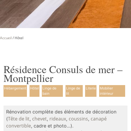
Accueil
/
Hôtel
Résidence Consuls de mer –
Montpellier
Hébergement
Hôtel
Linge de
Linge de
Literie
Mobilier
bain
lit
intérieur
Rénovation complète des éléments de décoration
Tête de lit
chevet
rideaux
coussins
canapé
(
,
,
,
,
convertible
, cadre et photo…).