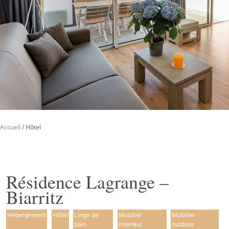
Accueil
/
Hôtel
Résidence Lagrange –
Biarritz
Hébergement
Hôtel
Linge de
Mobilier
Mobilier
bain
intérieur
outdoor