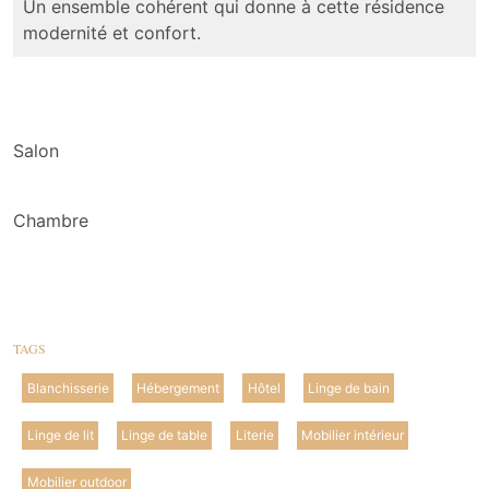
Un ensemble cohérent qui donne à cette résidence
modernité et confort.
Salon
Chambre
TAGS
Blanchisserie
Hébergement
Hôtel
Linge de bain
Linge de lit
Linge de table
Literie
Mobilier intérieur
Mobilier outdoor