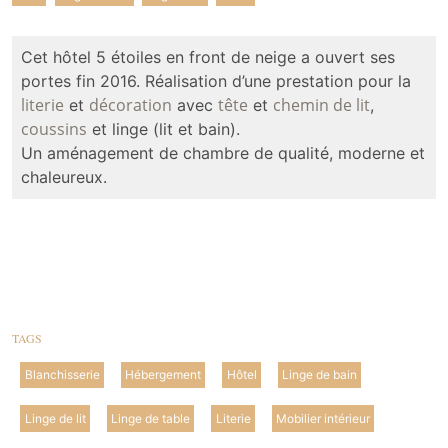
Cet hôtel 5 étoiles en front de neige a ouvert ses
portes fin 2016. Réalisation d’une prestation pour la
literie
décoration
tête
chemin de lit
et
avec
et
,
coussins
et linge (lit et bain).
Un aménagement de chambre de qualité, moderne et
chaleureux.
TAGS
Blanchisserie
Hébergement
Hôtel
Linge de bain
Linge de lit
Linge de table
Literie
Mobilier intérieur