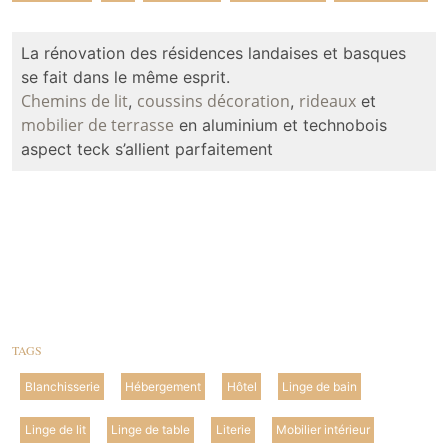
La rénovation des résidences landaises et basques
se fait dans le même esprit.
Chemins de lit
coussins
décoration
rideaux
,
,
et
mobilier de terrasse
en aluminium et technobois
aspect teck s’allient parfaitement
TAGS
Blanchisserie
Hébergement
Hôtel
Linge de bain
Linge de lit
Linge de table
Literie
Mobilier intérieur