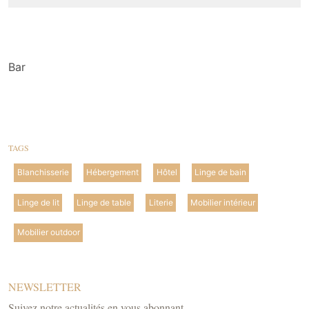
Bar
TAGS
Blanchisserie
Hébergement
Hôtel
Linge de bain
Linge de lit
Linge de table
Literie
Mobilier intérieur
Mobilier outdoor
NEWSLETTER
Suivez notre actualités en vous abonnant