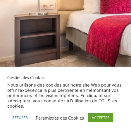
Gestion des Cookies
Nous utilisons des cookies sur notre site Web pour vous
Accueil
/
Hôtel
offrir l'expérience la plus pertinente en mémorisant vos
préférences et les visites répétées. En cliquant sur
«Accepter», vous consentez à l'utilisation de TOUS les
cookies.
Hôtel Le Mottaret – Méribel
Paramètres des Cookies
REFUSER
ACCEPTER
Hébergement
Hôtel
Linge de
Linge de
Literie
Mobilier