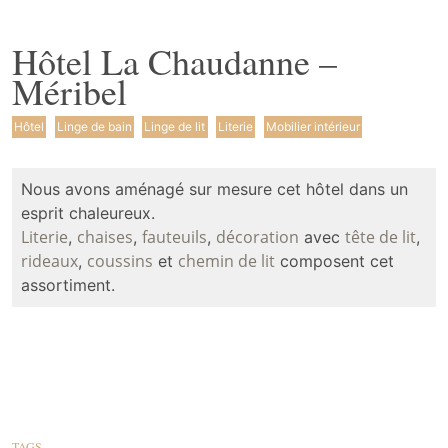
Hôtel La Chaudanne –
Méribel
Hôtel
Linge de bain
Linge de lit
Literie
Mobilier intérieur
Nous avons aménagé sur mesure cet hôtel dans un
esprit chaleureux.
Literie
chaises
fauteuils
décoration
tête de lit
,
,
,
avec
,
rideaux
coussins
chemin de lit
,
et
composent cet
assortiment.
TAGS