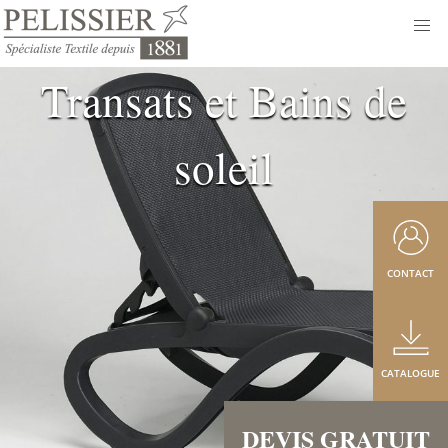
Transats et Bains de
soleil
CONTACT
CATALOGUE
DEVIS GRATUIT